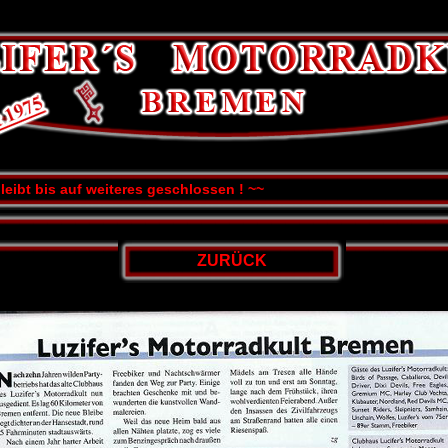
eibt bis auf weiteres geschlossen ! ~~
ZURÜCK